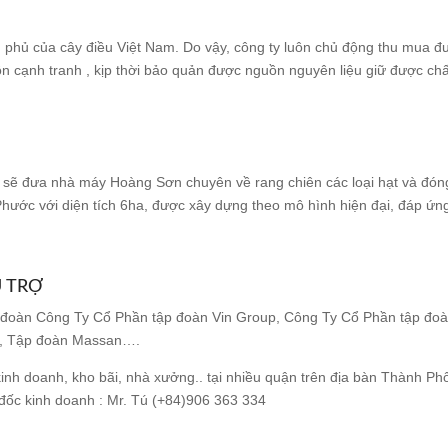
ủ phủ của cây điều Việt Nam. Do vậy, công ty luôn chủ động thu mua đ
uôn cạnh tranh , kịp thời bảo quản được nguồn nguyên liệu giữ được c
sẽ đưa nhà máy Hoàng Sơn chuyên về rang chiên các loại hạt và đóng 
hước với diện tích 6ha, được xây dựng theo mô hình hiện đại, đáp ứn
 TRỢ
p đoàn Công Ty Cổ Phần tập đoàn Vin Group, Công Ty Cổ Phần tập đoà
ng, Tập đoàn Massan….
inh doanh, kho bãi, nhà xưởng.. tại nhiều quận trên địa bàn Thành 
đốc kinh doanh : Mr. Tú (+84)906 363 334