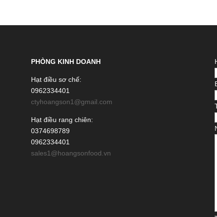
PHÒNG KINH DOANH
Hạt điều sơ chế:
0962334401
ctyhoangson1@gmail.com
Hạt điều rang chiên:
0374698789
0962334401
sales1@hoangsonfood.vn