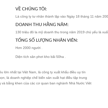
VỀ CHÚNG TÔI:
Là công ty tư nhân thành lập vào Ngày 18 tháng 11 năm 20
DOANH THU HẰNG NĂM:
130 triệu đô la mỹ doanh thu trong năm 2019 chủ yếu là xuất
TỔNG SỐ LƯỢNG NHÂN VIÊN:
Hơn 2000 người .
Diện tích sân phơi kho bãi 50ha .
 lớn nhất tại Việt Nam, là công ty xuất khẩu điều uy tín
ọn, là doanh nghiệp chế biến sản xuất hạt điều tập trung
ởng và bằng khen của các cơ quan ban nghành Nhà Nước Viêt