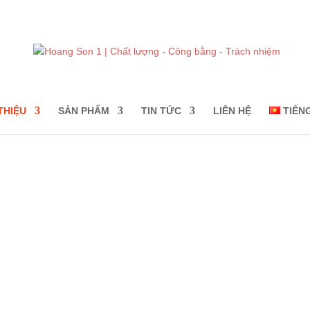
THIỆU
SẢN PHẨM
TIN TỨC
LIÊN HỆ
TIẾN
GIỚI THIỆU