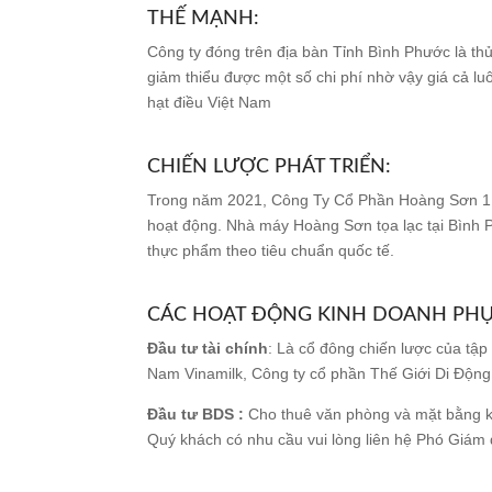
THẾ MẠNH:
Công ty đóng trên địa bàn Tỉnh Bình Phước là th
giảm thiểu được một số chi phí nhờ vậy giá cả l
hạt điều Việt Nam
CHIẾN LƯỢC PHÁT TRIỂN:
​​Trong năm 2021, Công Ty Cổ Phần Hoàng Sơn 1 
hoạt động. Nhà máy Hoàng Sơn tọa lạc tại Bình P
thực phẩm theo tiêu chuẩn quốc tế.
CÁC HOẠT ĐỘNG KINH DOANH PHỤ
Đầu tư tài chính
: Là cổ đông chiến lược của tậ
Nam Vinamilk, Công ty cổ phần Thế Giới Di Độ
Đầu tư BDS :
Cho thuê văn phòng và mặt bằng k
Quý khách có nhu cầu vui lòng liên hệ Phó Giám 