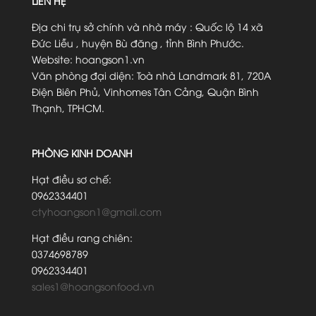
LIÊN HỆ
Địa chi trụ sở chính và nhà máy : Quốc lộ 14 xã
Đức Liễu , huyện Bù đăng , tỉnh Bình Phước.
Website: hoangson1.vn
Văn phòng đại diện: Toà nhà Landmark 81, 720A
Điện Biên Phủ, Vinhomes Tân Cảng, Quận Bình
Thạnh, TPHCM.
PHÒNG KINH DOANH
Hạt điều sơ chế:
0962334401
ctyhoangson1@gmail.com
Hạt điều rang chiên:
0374698789
0962334401
sales1@hoangsonfood.vn