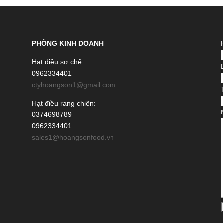
PHÒNG KINH DOANH
Hạt điều sơ chế:
0962334401
ctyhoangson1@gmail.com
Hạt điều rang chiên:
0374698789
0962334401
sales1@hoangsonfood.vn