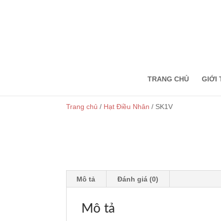
onewin
pinup
https://1-win-casino.kz/
мостбет кз
https://rupinup.com/
TRANG CHỦ
GIỚI 
Trang chủ
/
Hạt Điều Nhân
/ SK1V
Mô tả
Đánh giá (0)
Mô tả