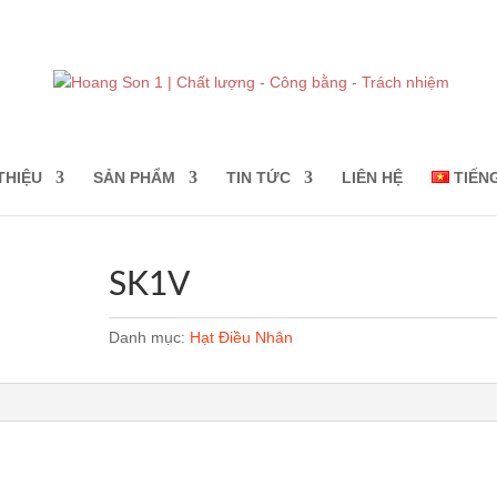
THIỆU
SẢN PHẨM
TIN TỨC
LIÊN HỆ
TIẾN
SK1V
Danh mục:
Hạt Điều Nhân