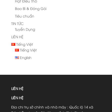
Hạt Điều Thô
Bao Bì & Đóng Gói
Tiêu chuẩn
TIN TỨC
Tuyển Dụng
LIÊN HỆ
Tiếng Việt
Tiếng Việt
English
LIÊN HỆ
LIÊN HỆ
Địa chi trụ sở chính và nhà máy : Quốc lộ 14 xã