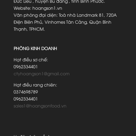
Đức Liễu , huyện Bù đăng , tỉnh Bình Phước.
Website: hoangson1.vn
Văn phòng đại diện: Toà nhà Landmark 81, 720A
Điện Biên Phủ, Vinhomes Tân Cảng, Quận Bình
Thạnh, TPHCM.
PHÒNG KINH DOANH
Hạt điều sơ chế:
0962334401
ctyhoangson1@gmail.com
Hạt điều rang chiên:
0374698789
0962334401
sales1@hoangsonfood.vn