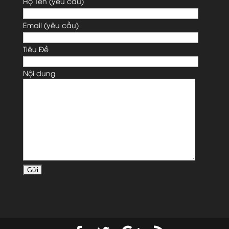
Họ Tên (yêu cầu)
Email (yêu cầu)
Tiêu Đề
Nội dung