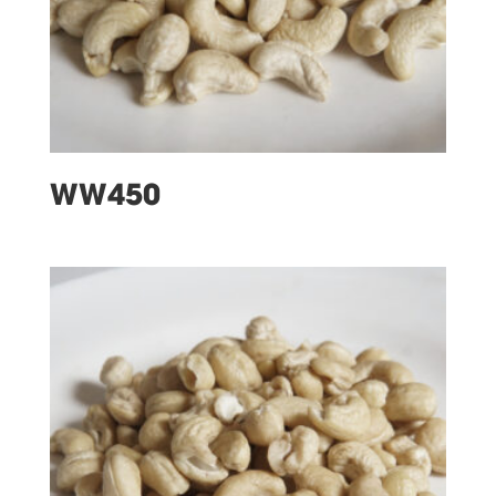
WW450