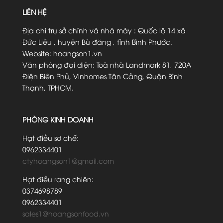
LIÊN HỆ
Địa chi trụ sở chính và nhà máy : Quốc lộ 14 xã
Đức Liễu , huyện Bù đăng , tỉnh Bình Phước.
Website: hoangson1.vn
Văn phòng đại diện: Toà nhà Landmark 81, 720A
Điện Biên Phủ, Vinhomes Tân Cảng, Quận Bình
Thạnh, TPHCM.
PHÒNG KINH DOANH
Hạt điều sơ chế:
0962334401
ctyhoangson1@gmail.com
Hạt điều rang chiên:
0374698789
0962334401
sales1@hoangsonfood.vn